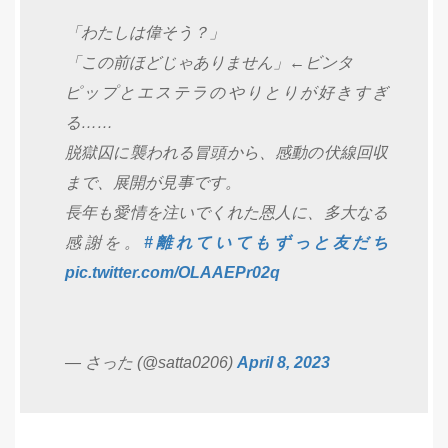
「わたしは偉そう？」
「この前ほどじゃありません」←ビンタ
ピップとエステラのやりとりが好きすぎ
る……
脱獄囚に襲われる冒頭から、感動の伏線回収
まで、展開が見事です。
長年も愛情を注いでくれた恩人に、多大なる
感謝を。
#離れていてもずっと友だち
pic.twitter.com/OLAAEPr02q
— さった (@satta0206)
April 8, 2023