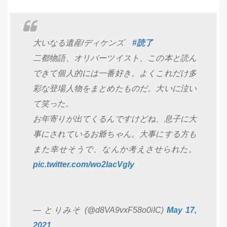
大いなる遺産/ディケンズ
#読了
二都物語、オリバーツイスト、この本と読ん
できて個人的には一番好き。よくこれだけ多
彩な登場人物をまとめたものだ。大いに泣い
て笑った。
お年寄りが出てくるんですけどね、息子に大
事にされているお爺ちゃん。大事にする方も
また幸せそうで、なんか考えさせられた。
pic.twitter.com/wo2lacVgIy
— とりみそ (@d8VA9vxF58o0iIC)
May 17,
2021