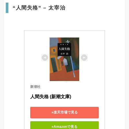
“人間失格” – 太宰治
新潮社
人間失格 (新潮文庫)
»楽天市場で見る
»Amazonで見る