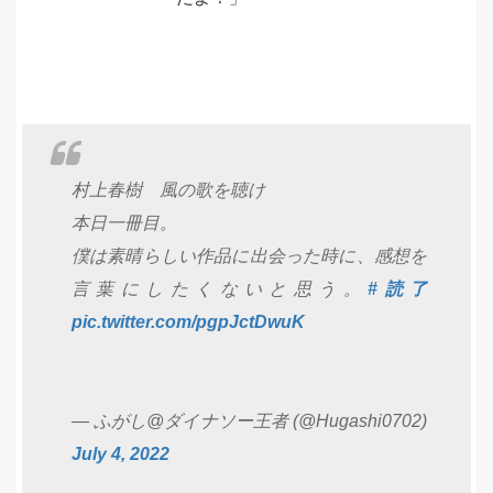
村上春樹 風の歌を聴け
本日一冊目。
僕は素晴らしい作品に出会った時に、感想を
言葉にしたくないと思う。
#読了
pic.twitter.com/pgpJctDwuK
— ふがし@ダイナソー王者 (@Hugashi0702)
July 4, 2022