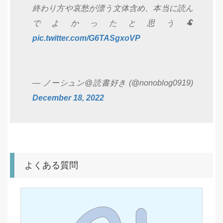
終わり方や哀愁が漂う文体含め、本当に読ん
でよかったと思う🐏
pic.twitter.com/G6TASgxoVP
— ノーシュン@読書好き (@nonoblog0919)
December 18, 2022
よくある質問