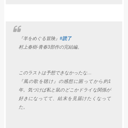
『羊をめぐる冒険』
#読了
村上春樹-青春3部作の完結編。
このラストは予想できなかったな…
『風の歌を聴け』の感想に困ってから約1
年。気づけば私と鼠のどこかドライな関係が
好きになってて、結末を見届けたくなって
た。