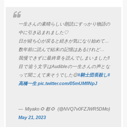
一生さんの素晴らしい朗読にすっかり物語の
中に引き込まれました♡
日が経ち心が戻ると続きが気になり始めて…
数年前に読んで結末の記憶はあるけれど…
我慢できずに最終章を読んでしまいました‼︎
目で追う文字はAudibleの一生さんの声とな
って聞こえて来そうでした😌
#騎士団長殺し
#
高橋一生
pic.twitter.com/05mUMfINpJ
— Miyako🌻都🌻 (@NVQ7v0FZJWR5DMo)
May 21, 2023