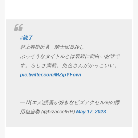
#読了
村上春樹氏著 騎士団長殺し
ぶっそうなタイトルとは裏腹に面白いお話で
す。らしさ満載。免色さんがかっこいい。
pic.twitter.com/MZipYFoivi
— N(エヌ)読書が好きなビズアクセル㈱の採
用担当📚 (@bizaccelHR)
May 17, 2023